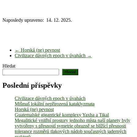
Naposledy upraveno: 14. 12. 2025.
←
Horská (ne) pevnost
Civilizace dávných epoch v úvahách
→
Hledat
Hledat
Poslední příspěvky
Civilizace dávných epoch v úvahách
Mišmaš lokální nepřirozená kataklyzmata
Horská (ne) pevnost
Guatemalské gigantické komplexy Yaxha a Tikal
Megalitické vnitřní prostory jednoho místa naší planety byly
vytvořeny s přesností symetrie obrazně se blížící přesnosti
tolerance rozměrů tlakových nádob současných jaderných
reaktorů