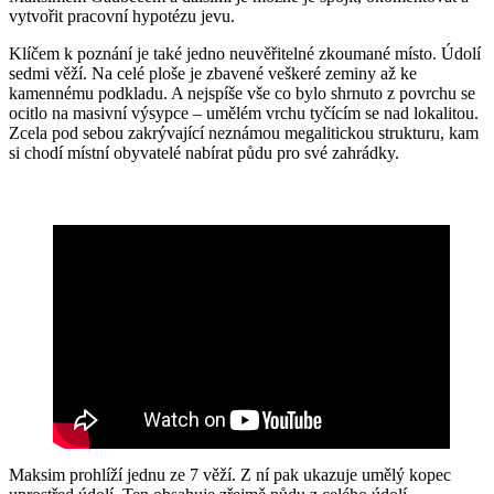
vytvořit pracovní hypotézu jevu.
Klíčem k poznání je také jedno neuvěřitelné zkoumané místo. Údolí
sedmi věží. Na celé ploše je zbavené veškeré zeminy až ke
kamennému podkladu. A nejspíše vše co bylo shrnuto z povrchu se
ocitlo na masivní výsypce – umělém vrchu tyčícím se nad lokalitou.
Zcela pod sebou zakrývající neznámou megalitickou strukturu, kam
si chodí místní obyvatelé nabírat půdu pro své zahrádky.
Maksim prohlíží jednu ze 7 věží. Z ní pak ukazuje umělý kopec