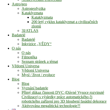
Astro/geo
Astrogeofyzika
Kataklyzmata
Kataklyzmata
200 letý cyklus kataklyzmat a civilizačních
zlomů
3I/ATLAS
Badatelé
Badatelé
Inkvizice „VĚDY“
O nás
O nás
Filmotéka
Seznam stránek a témat
Vědomí Universa
Vědomí Universa
Mysl / život / evoluce
Blog
Blog
Vyznání badatele
Přímý důkaz činnosti DVC (Dávné Vysoce rozvinuté
Civilizace) s výsledky práce automatického či
robotického zařízení pro 3D hloubení fasádní dekorace
Aktivována megalitická technologie?!