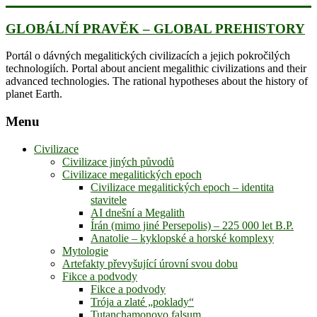
Skip
to
GLOBÁLNÍ PRAVĚK – GLOBAL PREHISTORY
content
Portál o dávných megalitických civilizacích a jejich pokročilých
technologiích. Portal about ancient megalithic civilizations and their
advanced technologies. The rational hypotheses about the history of
planet Earth.
Menu
Civilizace
Civilizace jiných původů
Civilizace megalitických epoch
Civilizace megalitických epoch – identita
stavitele
AI dnešní a Megalith
Írán (mimo jiné Persepolis) – 225 000 let B.P.
Anatolie – kyklopské a horské komplexy
Mytologie
Artefakty převyšující úrovní svou dobu
Fikce a podvody
Fikce a podvody
Trója a zlaté „poklady“
Tutanchamonovo falsum