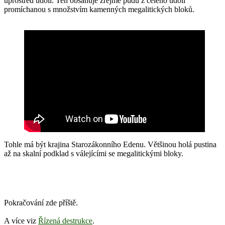
uprostřed údolí. Ten obsahuje zřejmě půdu z celého údolí
promíchanou s množstvím kamenných megalitických bloků.
Tohle má být krajina Starozákonního Edenu. Většinou holá pustina
až na skalní podklad s válejícími se megalitickými bloky.
Pokračování zde příště.
A více viz
Řízená destrukce
.