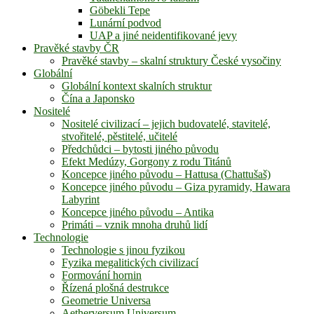
Göbekli Tepe
Lunární podvod
UAP a jiné neidentifikované jevy
Pravěké stavby ČR
Pravěké stavby – skalní struktury České vysočiny
Globální
Globální kontext skalních struktur
Čína a Japonsko
Nositelé
Nositelé civilizací – jejich budovatelé, stavitelé,
stvořitelé, pěstitelé, učitelé
Předchůdci – bytosti jiného původu
Efekt Medúzy, Gorgony z rodu Titánů
Koncepce jiného původu – Hattusa (Chattušaš)
Koncepce jiného původu – Giza pyramidy, Hawara
Labyrint
Koncepce jiného původu – Antika
Primáti – vznik mnoha druhů lidí
Technologie
Technologie s jinou fyzikou
Fyzika megalitických civilizací
Formování hornin
Řízená plošná destrukce
Geometrie Universa
Aetherversum Universum