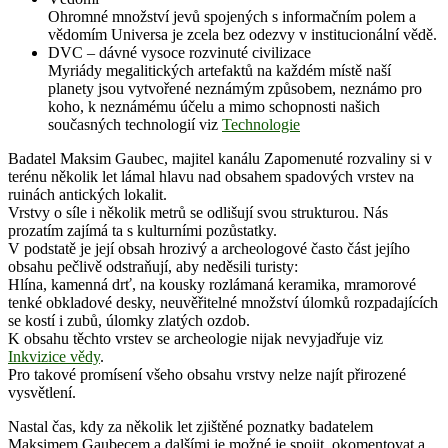
Ohromné množství jevů spojených s informačním polem a
vědomím Universa je zcela bez odezvy v institucionální vědě.
DVC – dávné vysoce rozvinuté civilizace
Myriády megalitických artefaktů na každém místě naší
planety jsou vytvořené neznámým způsobem, neznámo pro
koho, k neznámému účelu a mimo schopnosti našich
současných technologií viz
Technologie
Badatel Maksim Gaubec, majitel kanálu Zapomenuté rozvaliny si v
terénu několik let lámal hlavu nad obsahem spadových vrstev na
ruinách antických lokalit.
Vrstvy o síle i několik metrů se odlišují svou strukturou. Nás
prozatím zajímá ta s kulturními pozůstatky.
V podstatě je její obsah hrozivý a archeologové často část jejího
obsahu pečlivě odstraňují, aby neděsili turisty:
Hlína, kamenná drť, na kousky rozlámaná keramika, mramorové
tenké obkladové desky, neuvěřitelné množství úlomků rozpadajících
se kostí i zubů, úlomky zlatých ozdob.
K obsahu těchto vrstev se archeologie nijak nevyjadřuje viz
Inkvizice vědy
.
Pro takové promísení všeho obsahu vrstvy nelze najít přirozené
vysvětlení.
Nastal čas, kdy za několik let zjištěné poznatky badatelem
Maksimem Gaubecem a dalšími je možné je spojit, okomentovat a