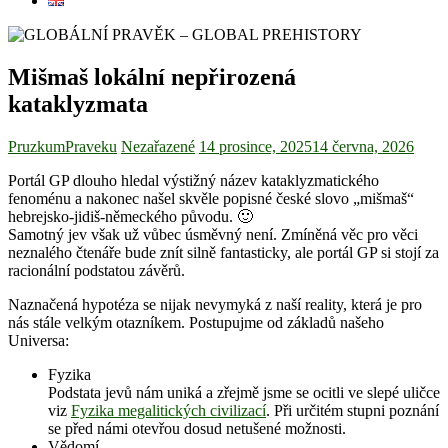
Mišmaš lokální nepřirozená
kataklyzmata
PruzkumPraveku
Nezařazené
14 prosince, 2025
14 června, 2026
Portál GP dlouho hledal výstižný název kataklyzmatického
fenoménu a nakonec našel skvěle popisné české slovo „mišmaš“
hebrejsko-jidiš-německého původu. 🙂
Samotný jev však už vůbec úsměvný není. Zmíněná věc pro věci
neznalého čtenáře bude znít silně fantasticky, ale portál GP si stojí za
racionální podstatou závěrů.
Naznačená hypotéza se nijak nevymyká z naší reality, která je pro
nás stále velkým otazníkem. Postupujme od základů našeho
Universa:
Fyzika
Podstata jevů nám uniká a zřejmě jsme se ocitli ve slepé uličce
viz
Fyzika megalitických civilizací
. Při určitém stupni poznání
se před námi otevřou dosud netušené možnosti.
Vědomí