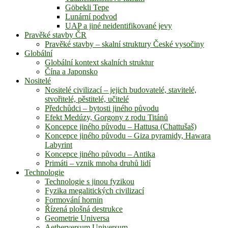
Göbekli Tepe
Lunární podvod
UAP a jiné neidentifikované jevy
Pravěké stavby ČR
Pravěké stavby – skalní struktury České vysočiny
Globální
Globální kontext skalních struktur
Čína a Japonsko
Nositelé
Nositelé civilizací – jejich budovatelé, stavitelé,
stvořitelé, pěstitelé, učitelé
Předchůdci – bytosti jiného původu
Efekt Medúzy, Gorgony z rodu Titánů
Koncepce jiného původu – Hattusa (Chattušaš)
Koncepce jiného původu – Giza pyramidy, Hawara
Labyrint
Koncepce jiného původu – Antika
Primáti – vznik mnoha druhů lidí
Technologie
Technologie s jinou fyzikou
Fyzika megalitických civilizací
Formování hornin
Řízená plošná destrukce
Geometrie Universa
Aetherversum Universum