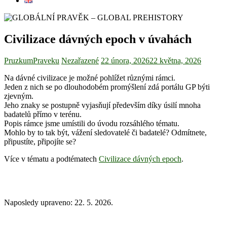
Civilizace dávných epoch v úvahách
PruzkumPraveku
Nezařazené
22 února, 2026
22 května, 2026
Na dávné civilizace je možné pohlížet různými rámci.
Jeden z nich se po dlouhodobém promýšlení zdá portálu GP býti
zjevným.
Jeho znaky se postupně vyjasňují především díky úsilí mnoha
badatelů přímo v terénu.
Popis rámce jsme umístili do úvodu rozsáhlého tématu.
Mohlo by to tak být, vážení sledovatelé či badatelé? Odmítnete,
připustíte, připojíte se?
Více v tématu a podtématech
Civilizace dávných epoch
.
Naposledy upraveno: 22. 5. 2026.