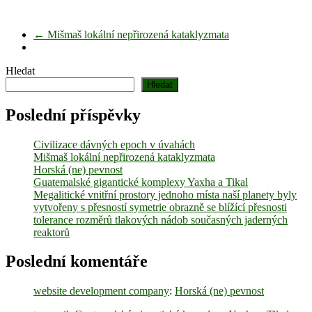
←
Mišmaš lokální nepřirozená kataklyzmata
Hledat
Hledat
Poslední příspěvky
Civilizace dávných epoch v úvahách
Mišmaš lokální nepřirozená kataklyzmata
Horská (ne) pevnost
Guatemalské gigantické komplexy Yaxha a Tikal
Megalitické vnitřní prostory jednoho místa naší planety byly
vytvořeny s přesností symetrie obrazně se blížící přesnosti
tolerance rozměrů tlakových nádob současných jaderných
reaktorů
Poslední komentáře
website development company
:
Horská (ne) pevnost