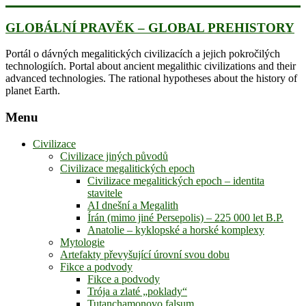
Skip
to
GLOBÁLNÍ PRAVĚK – GLOBAL PREHISTORY
content
Portál o dávných megalitických civilizacích a jejich pokročilých
technologiích. Portal about ancient megalithic civilizations and their
advanced technologies. The rational hypotheses about the history of
planet Earth.
Menu
Civilizace
Civilizace jiných původů
Civilizace megalitických epoch
Civilizace megalitických epoch – identita
stavitele
AI dnešní a Megalith
Írán (mimo jiné Persepolis) – 225 000 let B.P.
Anatolie – kyklopské a horské komplexy
Mytologie
Artefakty převyšující úrovní svou dobu
Fikce a podvody
Fikce a podvody
Trója a zlaté „poklady“
Tutanchamonovo falsum