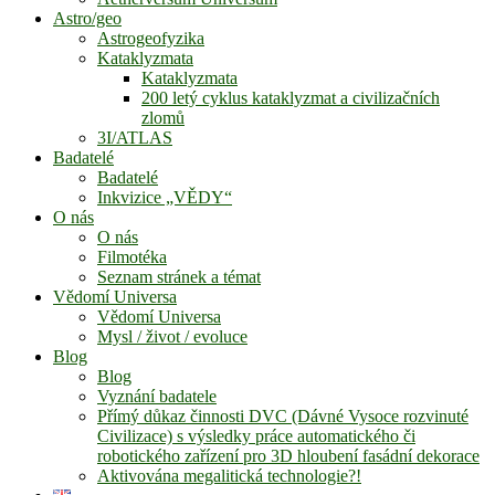
Astro/geo
Astrogeofyzika
Kataklyzmata
Kataklyzmata
200 letý cyklus kataklyzmat a civilizačních
zlomů
3I/ATLAS
Badatelé
Badatelé
Inkvizice „VĚDY“
O nás
O nás
Filmotéka
Seznam stránek a témat
Vědomí Universa
Vědomí Universa
Mysl / život / evoluce
Blog
Blog
Vyznání badatele
Přímý důkaz činnosti DVC (Dávné Vysoce rozvinuté
Civilizace) s výsledky práce automatického či
robotického zařízení pro 3D hloubení fasádní dekorace
Aktivována megalitická technologie?!