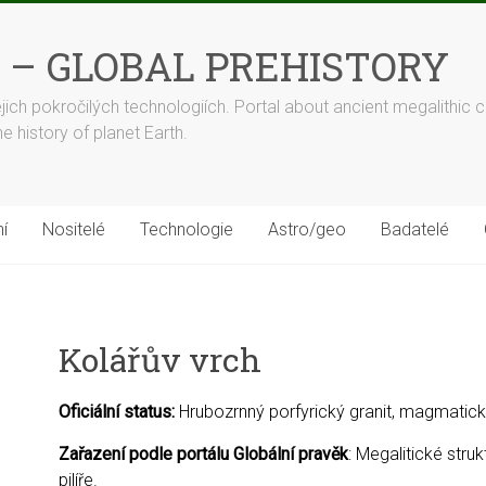
 – GLOBAL PREHISTORY
ejich pokročilých technologiích. Portal about ancient megalithic c
 history of planet Earth.
í
Nositelé
Technologie
Astro/geo
Badatelé
Kolářův vrch
Oficiální status:
Hrubozrnný porfyrický granit, magmatick
Zařazení podle portálu Globální pravěk
: Megalitické stru
pilíře.