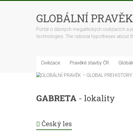
Skip
to
GLOBÁLNÍ PRAVĚK
content
Portál o dávných megalitických civilizacích a j
technologies. The rational hypotheses about the
Civilizace
Pravěké stavby ČR
Globáln
GABRETA
- lokality
Český les