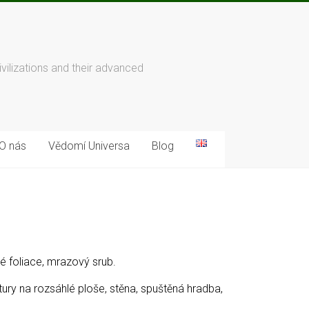
ivilizations and their advanced
O nás
Vědomí Universa
Blog
é foliace, mrazový srub.
ktury na rozsáhlé ploše, stěna, spuštěná hradba,